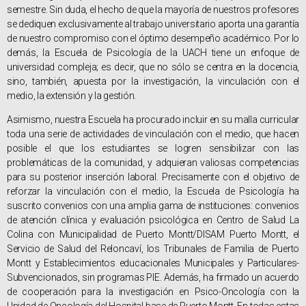
semestre. Sin duda, el hecho de que la mayoría de nuestros profesores
se dediquen exclusivamente al trabajo universitario aporta una garantía
de nuestro compromiso con el óptimo desempeño académico. Por lo
demás, la Escuela de Psicología de la UACH tiene un enfoque de
universidad compleja; es decir, que no sólo se centra en la docencia,
sino, también, apuesta por la investigación, la vinculación con el
medio, la extensión y la gestión.
Asimismo, nuestra Escuela ha procurado incluir en su malla curricular
toda una serie de actividades de vinculación con el medio, que hacen
posible el que los estudiantes se logren sensibilizar con las
problemáticas de la comunidad, y adquieran valiosas competencias
para su posterior inserción laboral. Precisamente con el objetivo de
reforzar la vinculación con el medio, la Escuela de Psicología ha
suscrito convenios con una amplia gama de instituciones: convenios
de atención clínica y evaluación psicológica en Centro de Salud La
Colina con Municipalidad de Puerto Montt/DISAM Puerto Montt, el
Servicio de Salud del Reloncaví, los Tribunales de Familia de Puerto
Montt y Establecimientos educacionales Municipales y Particulares-
Subvencionados, sin programas PIE. Además, ha firmado un acuerdo
de cooperación para la investigación en Psico-Oncología con la
Unidad de Oncología del Hospital base de Puerto Montt. En todas estas