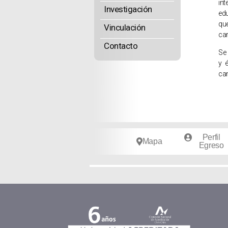
in
Investigación
ed
qu
Vinculación
car
Contacto
Se 
y 
ca
Perfil
Mapa
Egreso