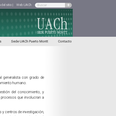
del sitio |
Web UACh
s
Sede UACh Puerto Montt
Contacto
al generalista con grado de
rtamiento humano.
stión del conocimiento, y
en procesos que involucran a
s y centros de investigación,