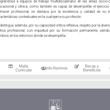
tegrándose a equipos de trabajo multidisciplinario en las áreas socio-c
ucacional y clínica, como también es capaz de desempeñar el ejercicio l
ehacer profesional, se destaca por la excelencia y calidad de su t
acterísticas contextuales en la cual ejerce su profesión.
distingue, además, por su capacidad crítica reflexiva, respeto por la diver
ética profesional, con inquietud por su formación permanente, siendo 
mbios en los entornos donde se desempeña.
Malla
Becas y
Info Alumnos
Curricular
Beneficios