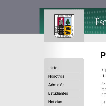
P
Inicio
El
Nosotros
Lic
Se
Admisión
med
Estudiantes
pe
Noticias
Es 